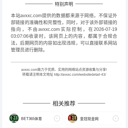
特别声明
本站avxxc.com提供的数据都来源于网络，不保证外
部链接的准确性和完整性，同时，对于该外部链接的
指向，不由avxxc.com实际控制，在2026-07-19
03:07:06收录时，该网页上的内容，都属于合规合
法，后期网页的内容如出现违规，可以直接联系网站
管理员进行删除。
avxxc.com致力于优质、实用的网络站点资源收集与分享!
转载请注明本文地址 http://avxxc.com/websitedetail-43/
相关推荐
BET365体育
皇冠现金网