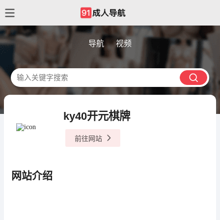
导航
视频
ky40开元棋牌
前往网站
网站介绍