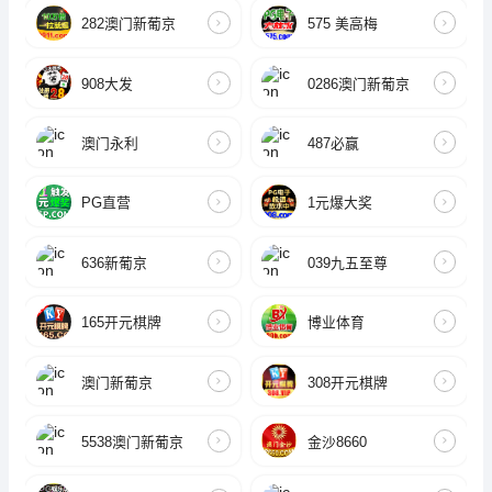
282澳门新葡京
575 美高梅
908大发
0286澳门新葡京
澳门永利
487必赢
PG直营
1元爆大奖
636新葡京
039九五至尊
165开元棋牌
博业体育
澳门新葡京
308开元棋牌
5538澳门新葡京
金沙8660