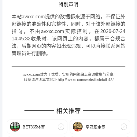
特别声明
本站avxxc.com提供的数据都来源于网络，不保证外
部链接的准确性和完整性，同时，对于该外部链接的
指向，不由avxxc.com实际控制，在2026-07-24
14:45:32收录时，该网页上的内容，都属于合规合
法，后期网页的内容如出现违规，可以直接联系网站
管理员进行删除。
avxxc.com致力于优质、实用的网络站点资源收集与分享!
转载请注明本文地址 http://avxxc.com/websitedetail-48/
相关推荐
BET365体育
皇冠现金网