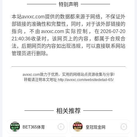
特别声明
本站avxxc.com提供的数据都来源于网络，不保证外
部链接的准确性和完整性，同时，对于该外部链接的
指向，不由avxxc.com实际控制，在2026-07-20
21:40:36收录时，该网页上的内容，都属于合规合
法，后期网页的内容如出现违规，可以直接联系网站
管理员进行删除。
avxxc.com致力于优质、实用的网络站点资源收集与分享!
转载请注明本文地址 http://avxxc.com/websitedetail-65/
相关推荐
BET365体育
皇冠现金网