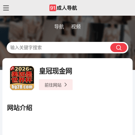
导航
视频
皇冠现金网
前往网站
网站介绍