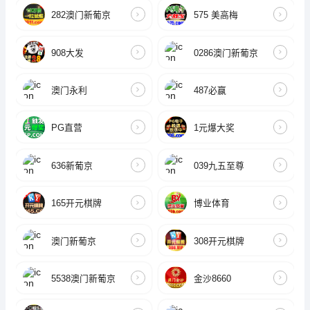
282澳门新葡京
575 美高梅
908大发
0286澳门新葡京
澳门永利
487必赢
PG直营
1元爆大奖
636新葡京
039九五至尊
165开元棋牌
博业体育
澳门新葡京
308开元棋牌
5538澳门新葡京
金沙8660