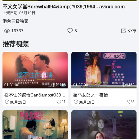
播
静
设
画
全
不文女学堂Screwball94&amp;#039;1994 - avxxc.com
放
音
置
中
屏
上架日期: 06月19日
画
港台三级
独家
16737
5
分享
推荐视频
01:31:00
21116
01:37:00
9463
挡不住的疯情Can&amp;#039;tStopMyCrazyLoveforYou1993
癫马女郎之一夜情
11
5
06月29日
06月19日