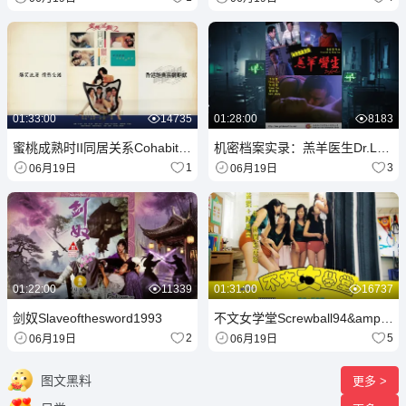
01:33:00
14735
01:28:00
8183
蜜桃成熟时II同居关系Cohabitation1993LD
机密档案实录：羔羊医生Dr.Lamb1992
1
3
06月19日
06月19日
01:22:00
11339
01:31:00
16737
剑奴Slaveofthesword1993
不文女学堂Screwball94&amp;#039;1994
2
5
06月19日
06月19日
图文黑料
更多 >