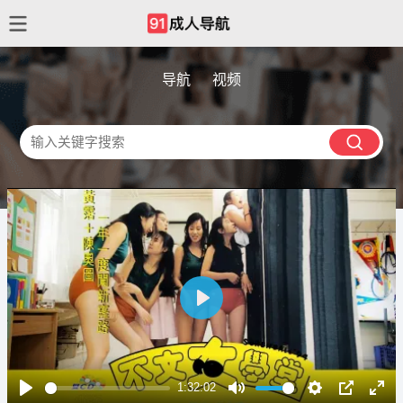
导航
视频
播
放
1:32:02