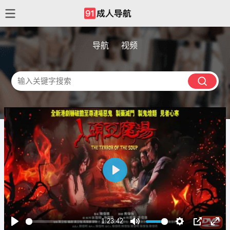
导航
视频
播
放
1:23:42