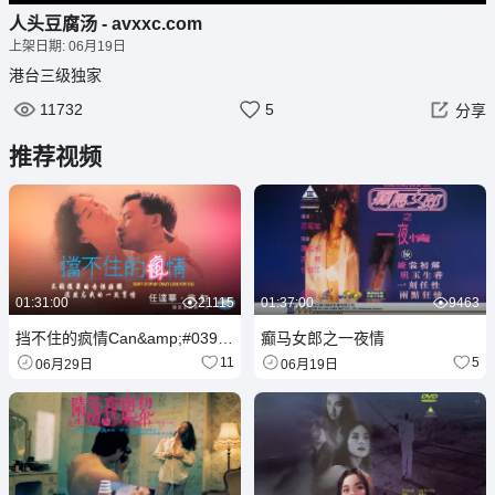
播
静
设
画
全
人头豆腐汤 - avxxc.com
放
音
置
中
屏
上架日期: 06月19日
画
港台三级
独家
11732
5
分享
推荐视频
01:31:00
21115
01:37:00
9463
挡不住的疯情Can&amp;#039;tStopMyCrazyLoveforYou1993
癫马女郎之一夜情
11
5
06月29日
06月19日