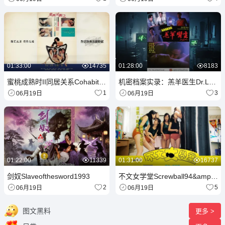
01:33:00
14735
01:28:00
8183
蜜桃成熟时II同居关系Cohabitation1993LD
机密档案实录：羔羊医生Dr.Lamb1992
1
3
06月19日
06月19日
01:22:00
11339
01:31:00
16737
剑奴Slaveofthesword1993
不文女学堂Screwball94&amp;#039;1994
2
5
06月19日
06月19日
图文黑料
更多 >